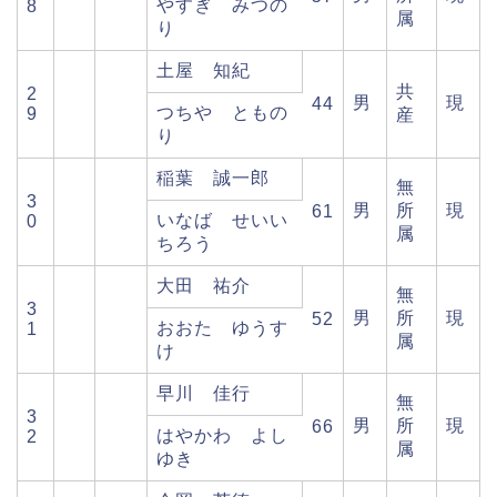
やすぎ みつの
8
属
り
土屋 知紀
共
2
男
現
44
つちや ともの
9
産
り
稲葉 誠一郎
無
3
男
所
現
61
いなば せいい
0
属
ちろう
大田 祐介
無
3
男
所
現
52
おおた ゆうす
1
属
け
早川 佳行
無
3
男
所
現
66
はやかわ よし
2
属
ゆき