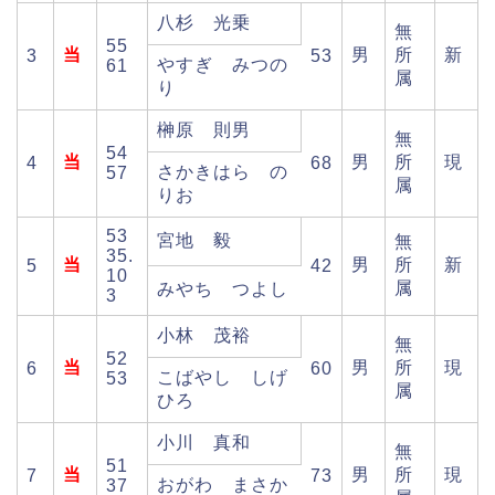
八杉 光乗
無
55
当
男
所
新
3
53
やすぎ みつの
61
属
り
榊原 則男
無
54
当
男
所
現
4
68
さかきはら の
57
属
りお
53
宮地 毅
無
35.
当
男
所
新
5
42
10
属
みやち つよし
3
小林 茂裕
無
52
当
男
所
現
6
60
こばやし しげ
53
属
ひろ
小川 真和
無
51
当
男
所
現
7
73
おがわ まさか
37