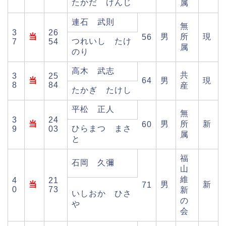
たかだ けんじ
属
連石 武則
無
3
26
当
男
所
現
56
つれいし たけ
7
54
属
のり
高木 武志
共
3
25
当
64
男
現
8
84
産
たかぎ たけし
平松 正人
無
3
24
当
男
所
新
60
ひらまつ まさ
9
03
属
と
福
石岡 久彌
山
維
4
21
当
男
新
71
0
73
新
いしおか ひさ
の
や
会