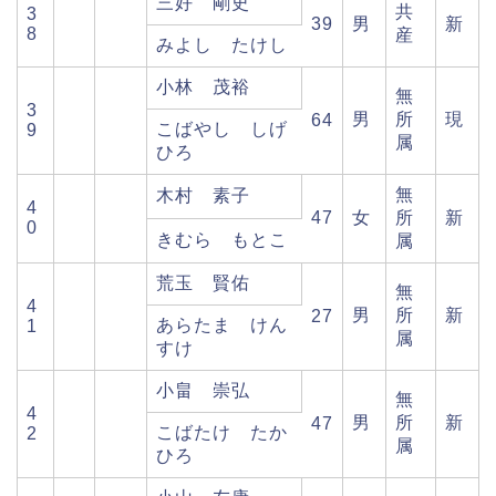
三好 剛史
共
3
39
男
新
8
産
みよし たけし
小林 茂裕
無
3
男
所
現
64
こばやし しげ
9
属
ひろ
無
木村 素子
4
47
女
所
新
0
きむら もとこ
属
荒玉 賢佑
無
4
男
所
新
27
あらたま けん
1
属
すけ
小畠 崇弘
無
4
男
所
新
47
こばたけ たか
2
属
ひろ