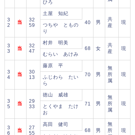
ひろ
土屋 知紀
共
3
32
当
男
現
40
つちや ともの
2
59
産
り
村井 明美
共
3
32
当
68
女
現
3
47
産
むらい あけみ
藤原 平
無
3
30
当
男
所
現
70
ふじわら たい
4
13
属
ら
徳山 威雄
無
3
29
当
男
所
現
71
とくやま たけ
5
33
属
お
無
高田 健司
3
27
当
68
男
所
現
6
55