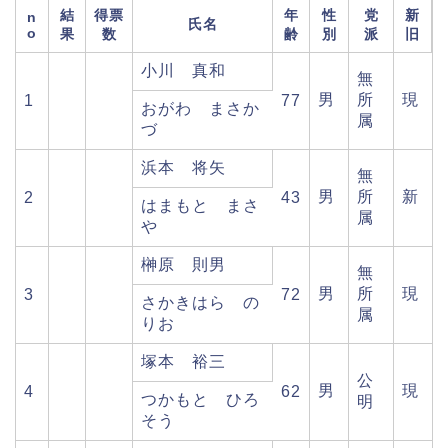
結
得票
年
性
党
新
n
氏名
o
果
数
齢
別
派
旧
小川 真和
無
男
所
現
1
77
おがわ まさか
属
づ
浜本 将矢
無
男
所
新
2
43
はまもと まさ
属
や
榊原 則男
無
男
所
現
3
72
さかきはら の
属
りお
塚本 裕三
公
男
現
4
62
つかもと ひろ
明
そう