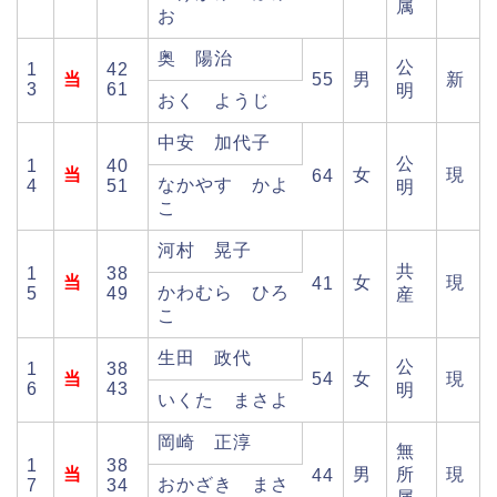
属
お
奥 陽治
公
1
42
当
55
男
新
3
61
明
おく ようじ
中安 加代子
公
1
40
当
女
現
64
なかやす かよ
4
51
明
こ
河村 晃子
共
1
38
当
女
現
41
かわむら ひろ
5
49
産
こ
生田 政代
公
1
38
当
54
女
現
6
43
明
いくた まさよ
岡崎 正淳
無
1
38
当
男
所
現
44
おかざき まさ
7
34