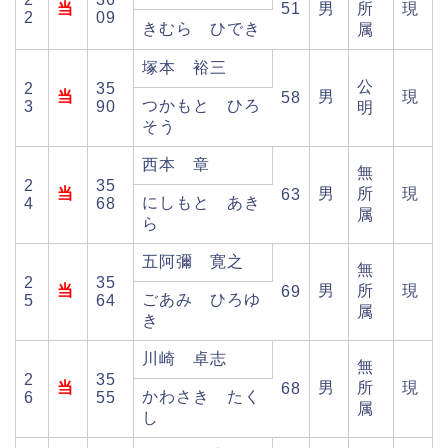
当
51
男
所
現
2
09
きむら ひでき
属
塚本 裕三
公
2
35
当
男
現
58
つかもと ひろ
3
90
明
そう
西本 章
無
2
35
当
男
所
現
63
にしもと あき
4
68
属
ら
五阿彌 寛之
無
2
35
当
男
所
現
69
ごあみ ひろゆ
5
64
属
き
川崎 卓志
無
2
35
当
男
所
現
68
かわさき たく
6
55
属
し