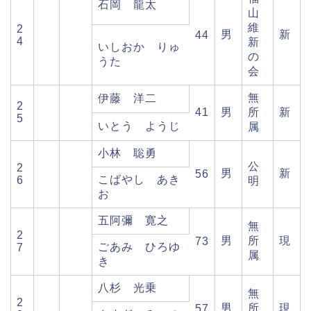
石岡 龍太
山
維
2
男
新
44
4
新
いしおか りゅ
の
うた
会
無
伊藤 洋二
2
41
男
所
新
5
いとう ようじ
属
小林 聡勇
公
2
男
新
56
こばやし あき
6
明
お
五阿彌 寛之
無
2
男
所
現
73
ごあみ ひろゆ
7
属
き
八杉 光乗
無
2
男
所
現
57