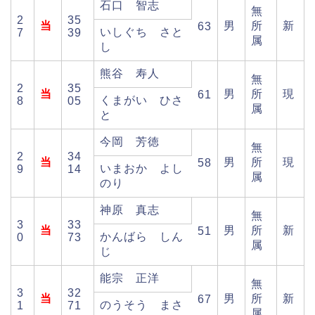
石口 智志
無
2
35
当
男
所
新
63
いしぐち さと
7
39
属
し
熊谷 寿人
無
2
35
当
男
所
現
61
くまがい ひさ
8
05
属
と
今岡 芳徳
無
2
34
当
男
所
現
58
いまおか よし
9
14
属
のり
神原 真志
無
3
33
当
男
所
新
51
かんばら しん
0
73
属
じ
能宗 正洋
無
3
32
当
男
所
新
67
のうそう まさ
1
71
属