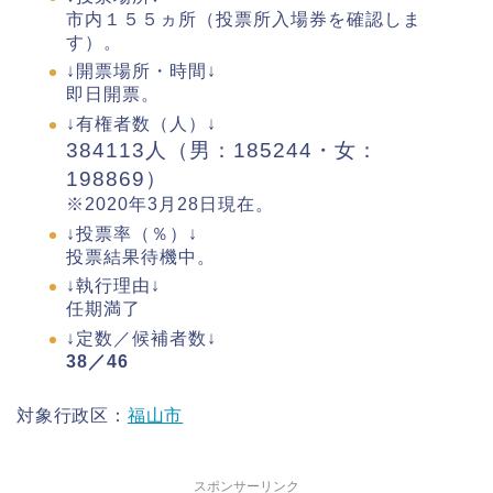
市内１５５ヵ所（投票所入場券を確認しま
す）。
↓開票場所・時間↓
即日開票。
↓有権者数（人）↓
384113人（男：185244・女：
198869）
※2020年3月28日現在。
↓投票率（％）↓
投票結果待機中。
↓執行理由↓
任期満了
↓定数／候補者数↓
38／46
対象行政区：
福山市
スポンサーリンク