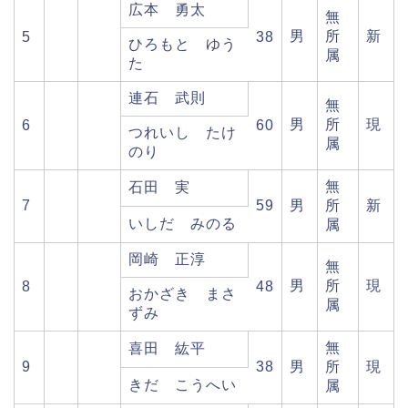
広本 勇太
無
男
所
新
5
38
ひろもと ゆう
属
た
連石 武則
無
男
所
現
6
60
つれいし たけ
属
のり
無
石田 実
7
59
男
所
新
いしだ みのる
属
岡崎 正淳
無
男
所
現
8
48
おかざき まさ
属
ずみ
無
喜田 紘平
9
38
男
所
現
きだ こうへい
属