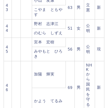
小山 友康
立
4
男
新
63
こやま ともや
3
憲
す
野村 志津江
公
4
51
女
新
4
明
のむら しずえ
宮本 宏樹
公
4
男
現
56
みやもと ひろ
5
明
き
NH
K
加陽 輝実
か
ら
国
4
男
新
69
民
6
を
守
かよう てるみ
る