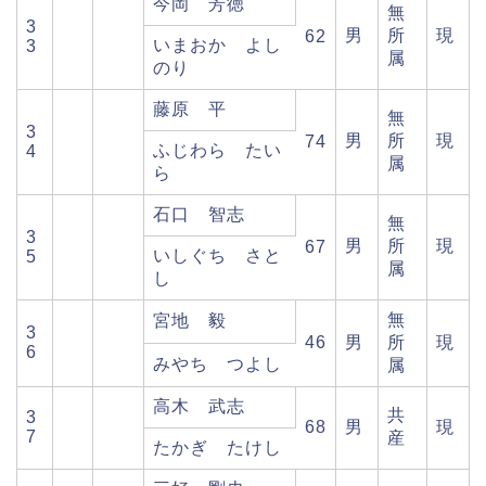
今岡 芳徳
無
3
男
所
現
62
いまおか よし
3
属
のり
藤原 平
無
3
男
所
現
74
ふじわら たい
4
属
ら
石口 智志
無
3
男
所
現
67
いしぐち さと
5
属
し
無
宮地 毅
3
46
男
所
現
6
みやち つよし
属
高木 武志
共
3
68
男
現
7
産
たかぎ たけし