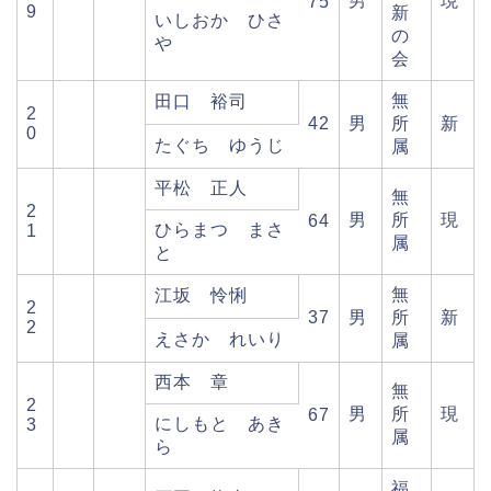
男
現
75
9
新
いしおか ひさ
の
や
会
無
田口 裕司
2
42
男
所
新
0
たぐち ゆうじ
属
平松 正人
無
2
男
所
現
64
ひらまつ まさ
1
属
と
無
江坂 怜悧
2
37
男
所
新
2
えさか れいり
属
西本 章
無
2
男
所
現
67
にしもと あき
3
属
ら
福