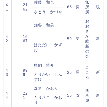
無
佐藤 和也
4
21
65
男
所
現
1
62
さとう かづや
属
お
畑谷 和男
お
さ
か
4
16
男
新
59
2
67
維
はただに かず
新
お
の
会
鳥飼 慎介
こ
4
99
男
こ
新
25
とりかい しん
3
9
ろ
すけ
森迫 かおり
無
4
22
55
女
所
新
4
1
もりさこ かお
属
り