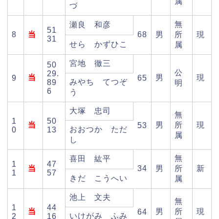
属
づ
無
瀬良 和彦
51
8
当
68
男
所
現
31
せら かずひこ
属
宮地 徹三
50
公
29.
当
男
現
9
65
みやち てつぞ
89
明
6
う
大塚 忠司
無
1
50
当
男
所
現
53
おおつか ただ
0
13
属
し
無
喜田 紘平
1
47
当
34
男
所
新
1
57
きだ こうへい
属
池上 文夫
無
1
44
当
男
所
現
64
いけがみ ふみ
2
16