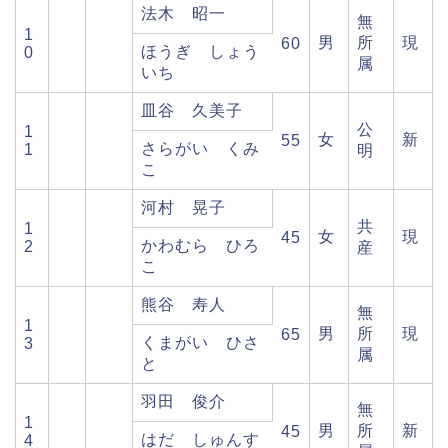
法木 昭一
無
1
男
所
現
60
ほうぎ しょう
0
属
いち
皿谷 久美子
公
1
女
新
55
さらがい くみ
1
明
こ
河村 晃子
共
1
女
現
45
かわむら ひろ
2
産
こ
熊谷 寿人
無
1
男
所
現
65
くまがい ひさ
3
属
と
羽田 俊介
無
1
男
所
新
45
はだ しゅんす
4