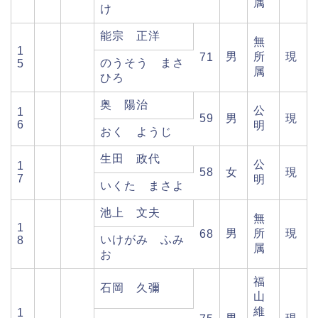
属
け
能宗 正洋
無
1
男
所
現
71
のうそう まさ
5
属
ひろ
奥 陽治
公
1
59
男
現
6
明
おく ようじ
生田 政代
公
1
58
女
現
7
明
いくた まさよ
池上 文夫
無
1
男
所
現
68
いけがみ ふみ
8
属
お
福
石岡 久彌
山
維
1