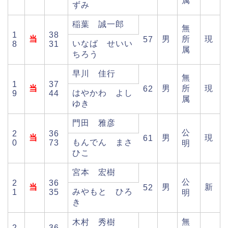
属
ずみ
稲葉 誠一郎
無
1
38
当
男
所
現
57
いなば せいい
8
31
属
ちろう
早川 佳行
無
1
37
当
男
所
現
62
はやかわ よし
9
44
属
ゆき
門田 雅彦
公
2
36
当
男
現
61
もんでん まさ
0
73
明
ひこ
宮本 宏樹
公
2
36
当
男
新
52
みやもと ひろ
1
35
明
き
無
木村 秀樹
2
36