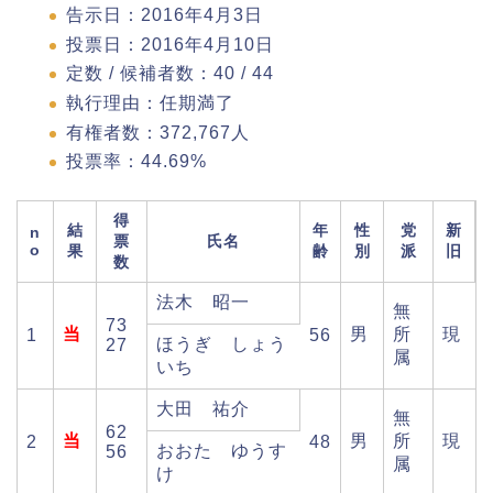
告示日：2016年4月3日
投票日：2016年4月10日
定数 / 候補者数：40 / 44
執行理由：任期満了
有権者数：372,767人
投票率：44.69%
得
結
年
性
党
新
n
票
氏名
o
果
齢
別
派
旧
数
法木 昭一
無
73
当
男
所
現
1
56
ほうぎ しょう
27
属
いち
大田 祐介
無
62
当
男
所
現
2
48
おおた ゆうす
56
属
け