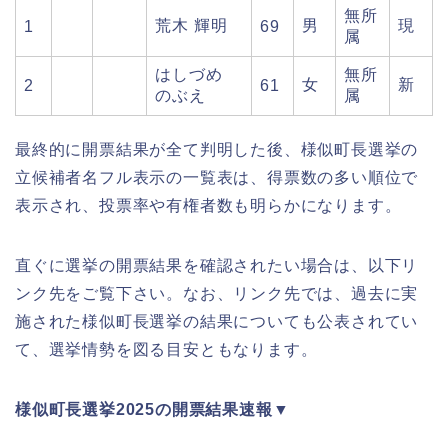
無所
荒木 輝明
男
現
1
69
属
はしづめ
無所
女
新
2
61
のぶえ
属
最終的に開票結果が全て判明した後、様似町長選挙の
立候補者名フル表示の一覧表は、得票数の多い順位で
表示され、投票率や有権者数も明らかになります。
直ぐに選挙の開票結果を確認されたい場合は、以下リ
ンク先をご覧下さい。なお、リンク先では、過去に実
施された様似町長選挙の結果についても公表されてい
て、選挙情勢を図る目安ともなります。
様似町長選挙2025の開票結果速報▼