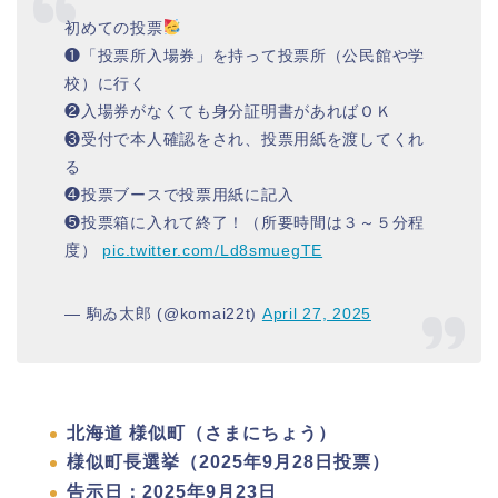
初めての投票
❶「投票所入場券」を持って投票所（公民館や学
校）に行く
❷入場券がなくても身分証明書があればＯＫ
❸受付で本人確認をされ、投票用紙を渡してくれ
る
❹投票ブースで投票用紙に記入
❺投票箱に入れて終了！（所要時間は３～５分程
度）
pic.twitter.com/Ld8smuegTE
— 駒ゐ太郎 (@komai22t)
April 27, 2025
北海道 様似町（さまにちょう）
様似町長選挙（2025年9月28日投票）
告示日：2025年9月23日