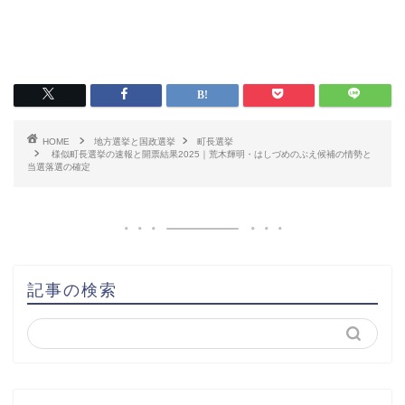
HOME
地方選挙と国政選挙
町長選挙
様似町長選挙の速報と開票結果2025｜荒木輝明・はしづめのぶえ候補の情勢と
当選落選の確定
記事の検索