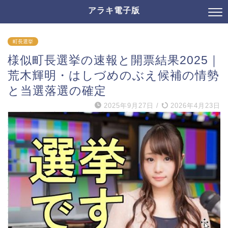
アラキ電子版
町長選挙
様似町長選挙の速報と開票結果2025｜
荒木輝明・はしづめのぶえ候補の情勢
と当選落選の確定
2025年9月27日
/
2026年4月23日