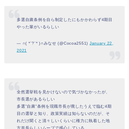
多選自粛条例を自ら制定したにもかかわらず4期目
やった輩がいるらしい
— ∩( *´?`* )∩みなせ (@Cocoa2551)
January 22,
2021
全然選挙戦を見かけないので気づかなかったが、
市長選があるらしい
多選”自粛”条例を現職市長が廃したうえで臨む4期
目の選挙と知り、政策実績は知らないのだが、そ
れだけ聞くと清々しいくらいに権力に執着した地
方首長らしいムーブで感心している