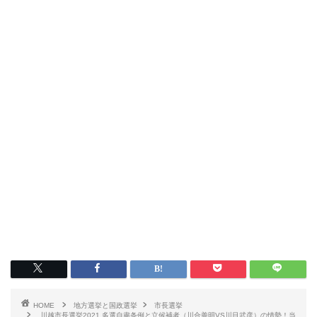
HOME
地方選挙と国政選挙
市長選挙
川越市長選挙2021 多選自粛条例と立候補者（川合善明VS川目武彦）の情勢！当