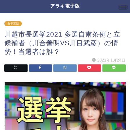
アラキ電子版
市長選挙
川越市長選挙2021 多選自粛条例と立
候補者（川合善明VS川目武彦）の情
勢！当選者は誰？
2021年1月24日