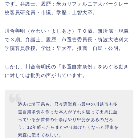
です。弁護士。履歴：米カリフォルニア大バークレー
校客員研究員・市議。学歴：上智大卒。
川合善明（かわい・よしあき）７０歳。無所属・現職
で３期。弁護士。履歴：市選管委員長・筑波大法科大
学院客員教授。学歴：早大卒。推薦：自民・公明。
しかし、川合善明氏の「多選自粛条例」をめぐる動き
に対しては批判の声が出ています。
過去に埼玉県も、只今選挙真っ最中の川越市も多
選自粛条例を作った本人がそれを破って出馬に至
っているが首長の仕事はやり甲斐があるのだろ
う。12年経ったらまだやり続けたくなった理由を
素直に伝えて欲しい。