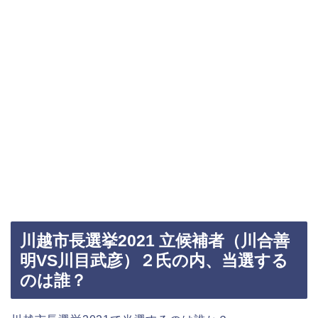
川越市長選挙2021 立候補者（川合善
明VS川目武彦）２氏の内、当選する
のは誰？