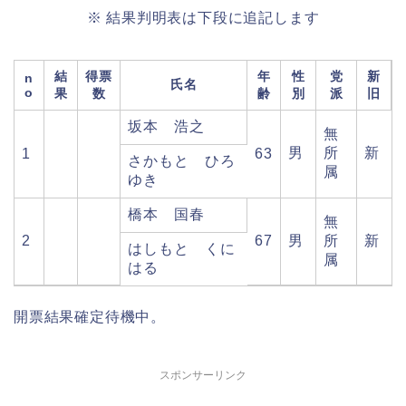
※ 結果判明表は下段に追記します
結
得票
年
性
党
新
n
氏名
o
果
数
齢
別
派
旧
坂本 浩之
無
男
所
新
1
63
さかもと ひろ
属
ゆき
橋本 国春
無
2
67
男
所
新
はしもと くに
属
はる
開票結果確定待機中。
スポンサーリンク