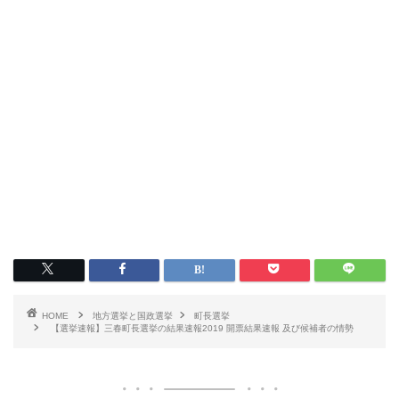
HOME
地方選挙と国政選挙
町長選挙
【選挙速報】三春町長選挙の結果速報2019 開票結果速報 及び候補者の情勢