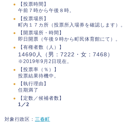
【投票時間】
午前７時から午後８時。
【投票場所】
町内１７カ所（投票所入場券を確認します）。
【開票場所・時間】
即日開票（午後９時から町民体育館にて）。
【有権者数（人）】
14690人（男：7222・女：7468）
※2019年9月2日現在。
【投票率（％）】
投票結果待機中。
【執行理由】
任期満了
【定数／候補者数】
1／2
対象行政区：
三春町