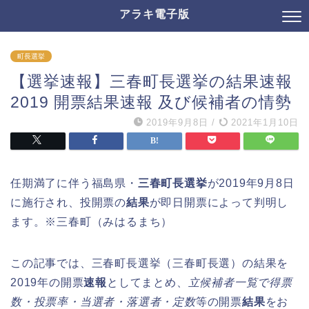
アラキ電子版
町長選挙
【選挙速報】三春町長選挙の結果速報
2019 開票結果速報 及び候補者の情勢
2019年9月8日
/
2021年1月10日
任期満了に伴う福島県・
三春町長選挙
が2019年9月8日
に施行され、投開票の
結果
が即日開票によって判明し
ます。※三春町（みはるまち）
この記事では、三春町長選挙（三春町長選）の結果を
2019年の開票
速報
としてまとめ、
立候補者一覧で得票
数・投票率・当選者・落選者・定数
等の開票
結果
をお