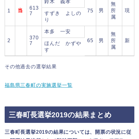
鈴木 義孝
無
613
当
男
所
現
1
75
すずき よしの
7
属
り
本多 一安
無
370
2
65
男
所
新
7
ほんだ かずや
属
す
その他過去の選挙結果
福島県三春町の実施選挙一覧
三春町長選挙2019の結果まとめ
三春町長選挙2019の結果については、開票の状況に従