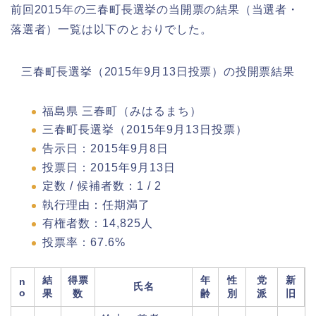
前回2015年の三春町長選挙の当開票の結果（当選者・
落選者）一覧は以下のとおりでした。
三春町長選挙（2015年9月13日投票）の投開票結果
福島県 三春町（みはるまち）
三春町長選挙（2015年9月13日投票）
告示日：2015年9月8日
投票日：2015年9月13日
定数 / 候補者数：1 / 2
執行理由：任期満了
有権者数：14,825人
投票率：67.6%
結
得票
年
性
党
新
n
氏名
o
果
数
齢
別
派
旧