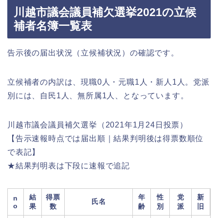
川越市議会議員補欠選挙2021の立候
補者名簿一覧表
告示後の届出状況（立候補状況）の確認です。
立候補者の内訳は、現職0人・元職1人・新人1人。党派
別には、自民1人、無所属1人、となっています。
川越市議会議員補欠選挙（2021年1月24日投票）
【告示速報時点では届出順｜結果判明後は得票数順位
で表記】
★結果判明表は下段に速報で追記
結
得票
年
性
党
新
n
氏名
o
果
数
齢
別
派
旧