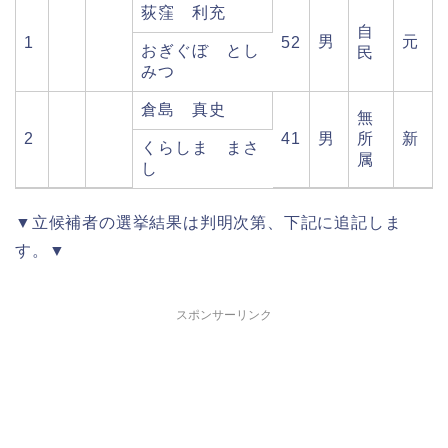
荻窪 利充
自
男
元
1
52
おぎぐぼ とし
民
みつ
倉島 真史
無
2
41
男
所
新
くらしま まさ
属
し
▼立候補者の選挙結果は判明次第、下記に追記しま
す。▼
スポンサーリンク