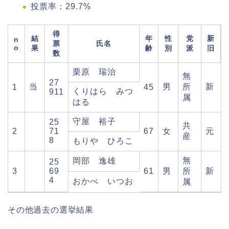
投票率：29.7%
得
結
年
性
党
新
n
票
氏名
o
果
齢
別
派
旧
数
栗原 瑞治
無
27
当
男
所
新
1
45
くりはら みつ
911
属
はる
守屋 裕子
25
共
2
71
67
女
元
産
8
もりや ひろこ
無
岡部 逸雄
25
3
69
61
男
所
新
4
おかべ いつお
属
その他過去の選挙結果