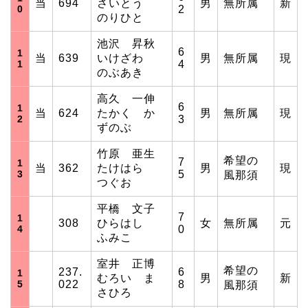
当
694
さいとう
男
無所属
新
0
2
のりひと
池沢 昇秋
6
1
当
639
いけざわ
男
無所属
現
1
4
のぶあき
高久 一伸
6
1
当
624
たかく か
男
無所属
現
2
3
ずのぶ
竹原 亜生
希望の
7
1
当
362
たけはら
男
現
3
5
風那須
つぐお
平橋 文子
7
1
308
ひらはし
女
無所属
元
4
0
ふみこ
室井 正博
希望の
237.
6
1
むろい ま
男
新
5
022
8
風那須
さひろ