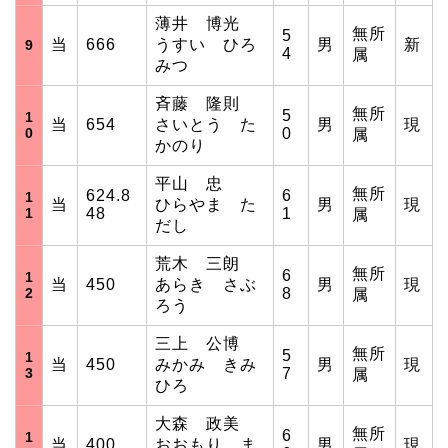
薄井 博光
無所
5
当
666
うすい ひろ
男
新
9
4
属
みつ
斉藤 隆則
無所
5
1
当
654
さいとう た
男
現
0
0
属
かのり
平山 忠
無所
624.8
6
1
当
ひらやま た
男
現
1
48
1
属
だし
荒木 三朗
無所
6
1
当
450
あらき さぶ
男
現
2
8
属
ろう
三上 公博
無所
5
1
当
450
みかみ きみ
男
現
3
7
属
ひろ
大森 政美
無所
6
1
当
400
おおもり ま
男
現