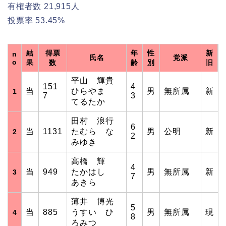
有権者数 21,915人
投票率 53.45%
結
得票
年
性
新
n
氏名
党派
o
果
数
齢
別
旧
平山 輝貴
151
4
当
ひらやま
男
無所属
新
1
7
3
てるたか
田村 浪行
6
当
1131
たむら な
男
公明
新
2
2
みゆき
高橋 輝
4
当
949
たかはし
男
無所属
新
3
7
あきら
薄井 博光
5
当
885
うすい ひ
男
無所属
現
4
8
ろみつ