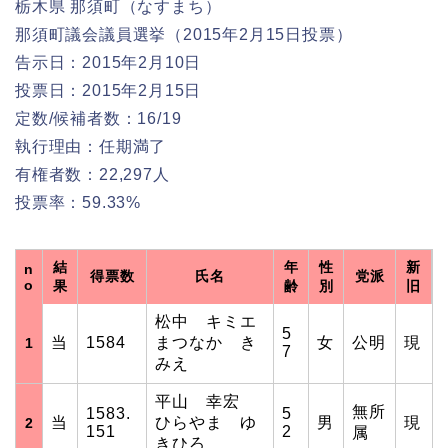
栃木県 那須町（なすまち）
那須町議会議員選挙（2015年2月15日投票）
告示日：2015年2月10日
投票日：2015年2月15日
定数/候補者数：16/19
執行理由：任期満了
有権者数：22,297人
投票率：59.33%
結
年
性
新
n
得票数
氏名
党派
o
果
齢
別
旧
松中 キミエ
5
当
1584
まつなか き
女
公明
現
1
7
みえ
平山 幸宏
無所
1583.
5
当
ひらやま ゆ
男
現
2
151
2
属
きひろ