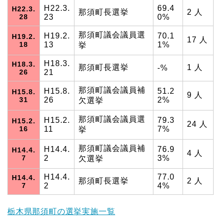
H22.3.
69.4
H22.3.
那須町長選挙
2 人
28
23
0%
那須町議会議員選
H19.2.
70.1
H19.2.
17 人
18
13
1%
挙
H18.3.
H18.3.
那須町長選挙
1 人
-%
26
21
那須町議会議員補
H15.8.
51.2
H15.8.
9 人
31
26
2%
欠選挙
那須町議会議員選
H15.2.
79.3
H15.2.
24 人
16
11
7%
挙
那須町議会議員補
H14.4.
76.9
H14.4.
4 人
7
2
3%
欠選挙
H14.4.
77.0
H14.4.
那須町長選挙
2 人
7
2
4%
栃木県那須町の選挙実施一覧