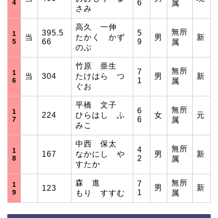
4
6
属
さみ
高久 一伸
無所
395.5
5
1
当
たかく かず
男
新
5
66
9
属
のぶ
竹原 亜生
無所
7
1
当
304
たけはら つ
男
新
6
1
属
ぐお
平橋 文子
無所
6
1
224
ひらはし ふ
女
元
7
6
属
みこ
中西 保太
無所
4
1
167
なかにし や
男
新
8
2
属
すたか
森 進
無所
7
1
男
新
123
9
1
もり すすむ
属