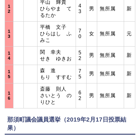
平山 輝貴
4
1
ひらやま て
男
無所属
新
2
3
るたか
平橋 文子
7
1
ひらはし ふ
女
無所属
元
3
0
みこ
関 幸夫
5
1
男
無所属
新
4
2
せき ゆきお
森 進
7
1
男
無所属
新
5
5
もり すすむ
斎藤 則人
6
1
さいとう の
男
無所属
新
6
2
りひと
那須町議会議員選挙（2019年2月17日投票結
果）