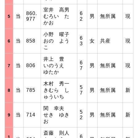
室井 高男
860.
6
当
むろい た
男
無所属
現
5
977
2
かお
小野 曜子
6
当
858
おの よう
女
共産
現
6
3
こ
井上 豊
6
当
806
いのうえ
男
無所属
現
7
7
ゆたか
木村 秀一
5
当
785
きむら し
男
無所属
新
8
7
ゅういち
関 幸夫
5
当
714
せき ゆき
男
無所属
新
9
2
お
斎藤 則人
6
1