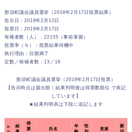
那須町議会議員選挙（2019年2月17日投票結果）
告示日：2019年2月12日
投票日：2019年2月17日
有権者数（人）：22155（事前掌握）
投票率（％）：投票結果待機中
執行理由：任期満了
定数／候補者数：13／16
那須町議会議員選挙（2019年2月17日投票）
【告示時点は届出順｜結果判明後は得票数順位 で表記
しています】
★結果判明表は下段に追記します
得
結
年
性
新
n
票
氏名
党派
o
果
齢
別
旧