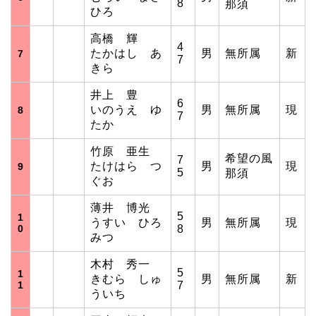
8
那須
ひろ
高橋 輝
4
たかはし あ
男
無所属
新
7
7
きら
井上 豊
6
いのうえ ゆ
男
無所属
現
8
7
たか
竹原 亜生
希望の風
7
たけはら つ
男
現
9
5
那須
ぐお
薄井 博光
5
1
うすい ひろ
男
無所属
現
0
8
みつ
木村 秀一
5
1
きむら しゅ
男
無所属
新
1
7
ういち