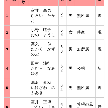
数
室井 高男
6
むろい たか
男
無所属
現
1
2
お
小野 曜子
6
女
共産
現
2
3
おの ようこ
高久 一伸
6
たかく かず
男
無所属
現
3
3
のぶ
田村 浪行
6
たむら なみ
男
公明
新
4
2
ゆき
池沢 昇秋
6
いけざわ の
男
無所属
現
5
4
ぶあき
室井 正博
希望の風
6
むろい まさ
男
新
6