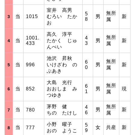
室井 高男
無所
5
当
1015
むろい たか
男
新
3
8
属
お
高久 淳平
無所
1001.
4
当
たかく じゅ
男
新
4
433
3
属
んぺい
池沢 昇秋
無所
6
当
996
いけざわ の
男
新
5
0
属
ぶあき
大島 光行
無所
6
当
852
おおしま み
男
現
6
1
属
つゆき
茅野 健
無所
4
当
男
新
780
7
6
ちの たけし
属
小野 曜子
5
当
女
共産
新
777
8
9
おの ようこ