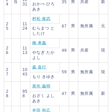
当
男
共産
新
35
おかべ ひろ
4
31
あき
村松 俊武
2
11
男
無所属
元
67
むらまつ と
5
24
したけ
柳 孝義
2
11
男
共産
現
49
やなぎ たか
6
13
よし
森 喜行
2
10
59
男
無所属
現
7
43
もり きゆき
尾作 義明
2
95
男
無所属
新
47
おざく よし
8
8
あき
井田 和広