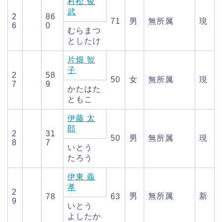
村松 俊
武
2
86
71
男
無所属
現
6
0
むらまつ
としたけ
片畑 智
子
2
58
50
女
無所属
現
7
9
かたはた
ともこ
伊藤 太
郎
2
31
50
男
無所属
現
8
7
いとう
たろう
伊東 義
孝
2
男
無所属
新
78
63
9
いとう
よしたか