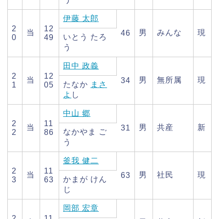
伊藤 太郎
2
12
当
男
みんな
現
46
いとう たろ
0
49
う
田中 政義
2
12
当
男
無所属
現
34
たなか
まさ
1
05
よ
し
中山 郷
2
11
当
男
共産
新
31
なかやま ご
2
86
う
釜我 健二
2
11
当
男
社民
現
63
かまが けん
3
63
じ
岡部 宏章
2
11