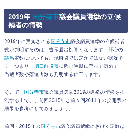
2019年
国分寺市
議会議員選挙の立候
補者の情勢
2019年に実施される
国分寺市
議会議員選挙の立候補者
数が判明するのは、告示届出以降となります。肝心の
議席
定数についても、現時点では定かではない状況で
す。つまり、
期日前投票
に臨む時期に至って初めて、
当選者数や落選者数も判明するに至ります。
そこで、
国分寺市
議会議員選挙2019の選挙の情勢を推
測する上で、、前回2015年と前々回2011年の投開票の
結果を参考にしてみましょう。
前回・2015年の
国分寺市
議会議員選挙における定数は