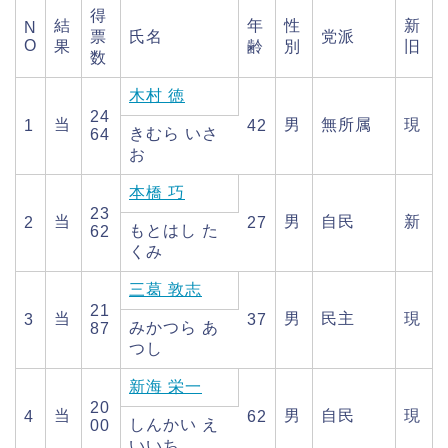
得
結
年
性
新
N
票
氏名
党派
O
果
齢
別
旧
数
木村 徳
24
当
男
無所属
現
1
42
きむら いさ
64
お
本橋 巧
23
当
男
自民
新
2
27
もとはし た
62
くみ
三葛 敦志
21
当
男
民主
現
3
37
みかつら あ
87
つし
新海 栄一
20
当
男
自民
現
4
62
しんかい え
00
いいち