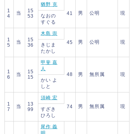
猶野 克
1
15
当
男
公明
現
41
なおの
4
53
すぐる
木島 崇
1
15
当
男
公明
現
45
きじま
5
36
たかし
甲斐 嘉
人
1
15
当
48
男
無所属
現
6
15
かい よ
しと
須崎 宏
1
13
当
男
無所属
現
74
すざき
7
99
ひろし
尾作 義
明