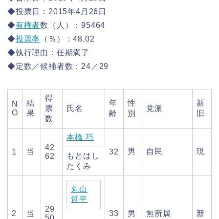
◆投票日：2015年4月26日
◆
有権者
数（人）：95464
◆
投票率
（％）：48.02
◆執行理由：任期満了
◆定数／候補者数：24／29
得
結
年
性
新
N
票
氏名
党派
O
果
齢
別
旧
数
本橋 巧
42
当
男
自民
現
1
32
もとはし
62
たくみ
丸山
哲平
29
2
当
33
男
無所属
新
50