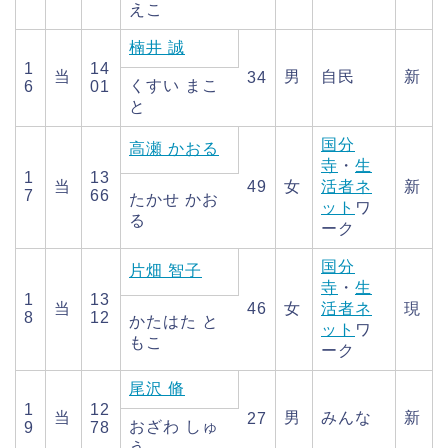
えこ
楠井 誠
1
14
当
男
自民
新
34
くすい まこ
6
01
と
国分
高瀬 かおる
寺
・
生
1
13
当
49
女
活者ネ
新
7
66
たかせ かお
ット
ワ
る
ーク
国分
片畑 智子
寺
・
生
1
13
当
46
女
活者ネ
現
8
12
かたはた と
ット
ワ
もこ
ーク
尾沢 脩
1
12
当
男
みんな
新
27
おざわ しゅ
9
78
う