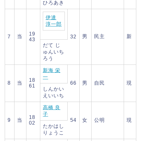
ひろあき
伊達
淳一郎
19
当
男
民主
新
7
32
43
だて じ
ゅんいち
ろう
新海 栄
一
18
8
当
66
男
自民
現
61
しんかい
えいいち
高橋 良
子
18
9
当
54
女
公明
現
02
たかはし
りょうこ