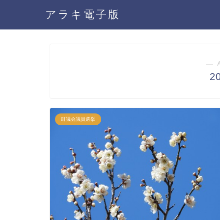
アラキ電子版
― 
2
町議会議員選挙