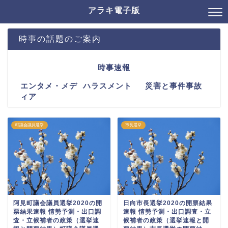
アラキ電子版
時事の話題のご案内
時事速報
エンタメ・メデ
ハラスメント
災害と事件事故
ィア
町議会議員選挙
市長選挙
阿見町議会議員選挙2020の開
日向市長選挙2020の開票結果
票結果速報 情勢予測・出口調
速報 情勢予測・出口調査・立
査・立候補者の政策（選挙速
候補者の政策（選挙速報と開