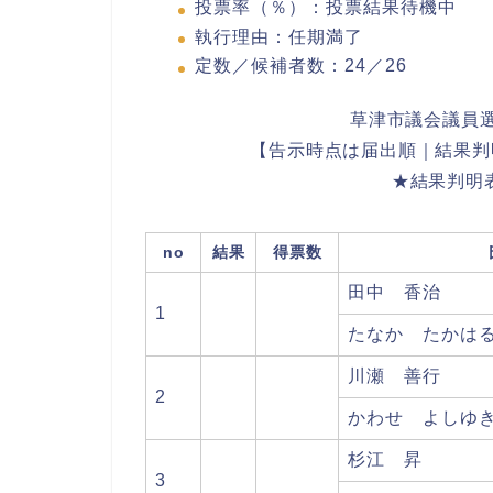
投票率（％）：投票結果待機中
執行理由：任期満了
定数／候補者数：24／26
草津市議会議員選
【告示時点は届出順｜結果判
★結果判明
no
結果
得票数
田中 香治
1
たなか たかは
川瀬 善行
2
かわせ よしゆ
杉江 昇
3