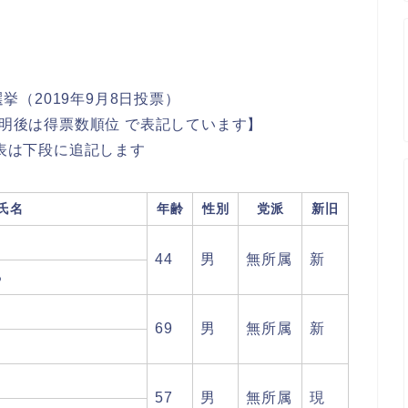
挙（2019年9月8日投票）
明後は得票数順位 で表記しています】
表は下段に追記します
氏名
年齢
性別
党派
新旧
44
男
無所属
新
る
69
男
無所属
新
き
57
男
無所属
現