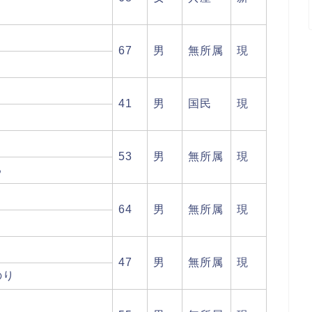
こ
67
男
無所属
現
41
男
国民
現
53
男
無所属
現
る
64
男
無所属
現
り
47
男
無所属
現
のり