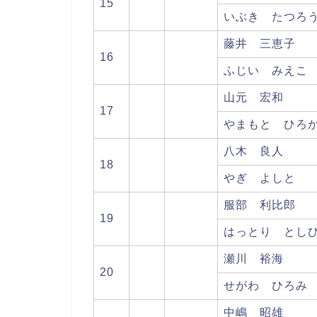
15
いぶき たつろ
藤井 三恵子
16
ふじい みえこ
山元 宏和
17
やまもと ひろ
八木 良人
18
やぎ よしと
服部 利比郎
19
はっとり とし
瀬川 裕海
20
せがわ ひろみ
中嶋 昭雄