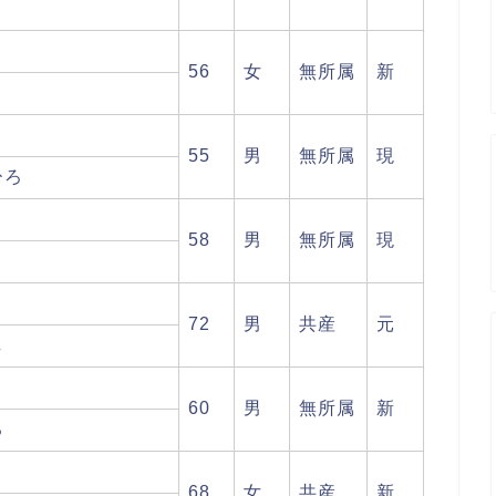
56
女
無所属
新
こ
55
男
無所属
現
ひろ
58
男
無所属
現
72
男
共産
元
し
60
男
無所属
新
る
68
女
共産
新