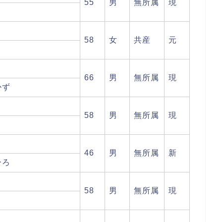
55
男
無所属
現
う
58
女
共産
元
66
男
無所属
現
かず
58
男
無所属
現
46
男
無所属
新
ひろ
58
男
無所属
現