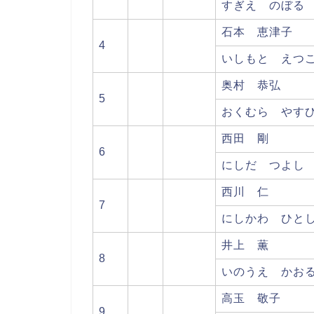
すぎえ のぼる
石本 恵津子
4
いしもと えつ
奥村 恭弘
5
おくむら やす
西田 剛
6
にしだ つよし
西川 仁
7
にしかわ ひと
井上 薫
8
いのうえ かお
高玉 敬子
9