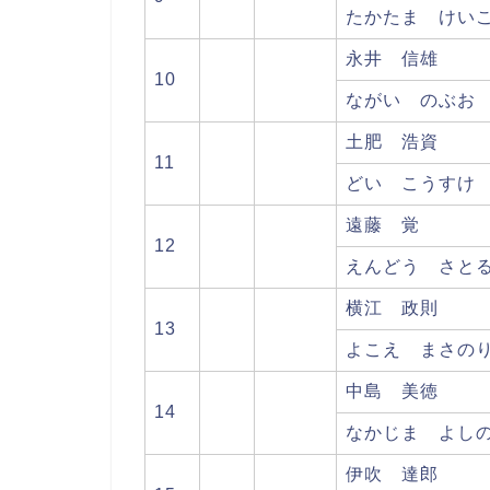
たかたま けい
永井 信雄
10
ながい のぶお
土肥 浩資
11
どい こうすけ
遠藤 覚
12
えんどう さと
横江 政則
13
よこえ まさの
中島 美徳
14
なかじま よし
伊吹 達郎