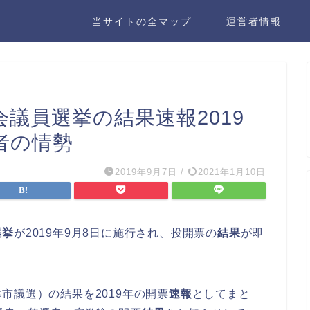
当サイトの全マップ
運営者情報
議員選挙の結果速報2019
者の情勢
2019年9月7日
/
2021年1月10日
選挙
が2019年9月8日に施行され、投開票の
結果
が即
市議選）の結果を2019年の開票
速報
としてまと