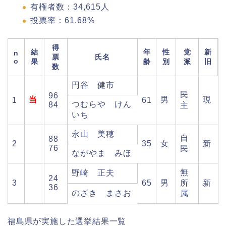
有権者数：34,615人
投票率：61.68%
得
結
年
性
党
新
n
票
氏名
o
果
齢
別
派
旧
数
円谷 健市
民
96
当
男
現
1
61
つむらや けん
84
主
いち
永山 美穂
自
88
2
35
女
新
76
民
ながやま みほ
無
野崎 正夫
24
3
65
男
所
新
36
のざき まさお
属
福島県が実施した選挙結果一覧