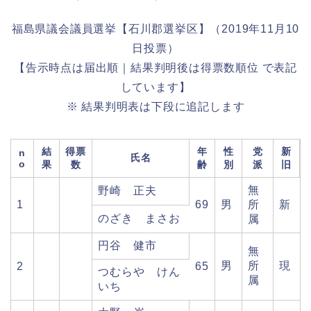
福島県議会議員選挙【石川郡選挙区】（2019年11月10
日投票）
【告示時点は届出順｜結果判明後は得票数順位 で表記
しています】
※ 結果判明表は下段に追記します
結
得票
年
性
党
新
n
氏名
o
果
数
齢
別
派
旧
無
野崎 正夫
1
69
男
所
新
のざき まさお
属
円谷 健市
無
男
所
現
2
65
つむらや けん
属
いち