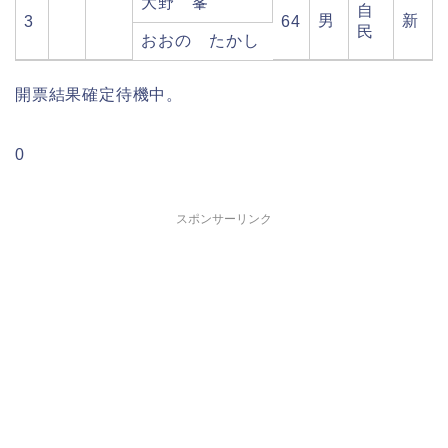
大野 峯
自
男
新
3
64
民
おおの たかし
開票結果確定待機中。
0
スポンサーリンク