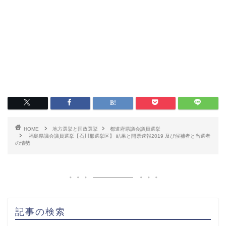
HOME
地方選挙と国政選挙
都道府県議会議員選挙
福島県議会議員選挙【石川郡選挙区】 結果と開票速報2019 及び候補者と当選者
の情勢
記事の検索