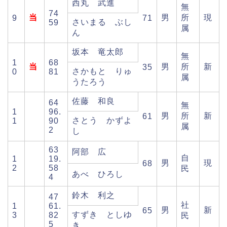
西丸 武進
無
74
当
男
所
現
9
71
さいまる ぶし
59
属
ん
坂本 竜太郎
無
1
68
当
男
所
新
35
さかもと りゅ
0
81
属
うたろう
佐藤 和良
64
無
1
96.
男
所
新
61
さとう かずよ
1
90
属
2
し
63
阿部 広
自
1
19.
男
現
68
2
58
民
あべ ひろし
4
鈴木 利之
47
社
1
61.
男
新
65
すずき としゆ
3
82
民
5
き