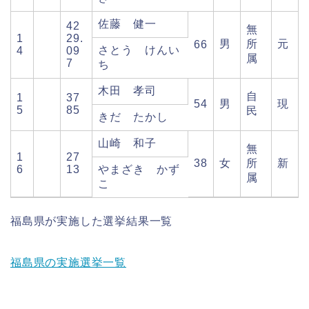
佐藤 健一
42
無
1
29.
男
所
元
66
さとう けんい
4
09
属
7
ち
木田 孝司
自
1
37
54
男
現
5
85
民
きだ たかし
山崎 和子
無
1
27
38
女
所
新
6
13
やまざき かず
属
こ
福島県が実施した選挙結果一覧
福島県の実施選挙一覧