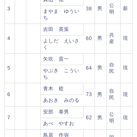
公
男
新
3
38
まやま ゆうい
明
ち
吉田 英策
共
男
現
4
60
よしだ えいさ
産
く
矢吹 貢一
自
男
現
5
64
やぶき こうい
民
ち
青木 稔
自
6
73
男
現
民
あおき みのる
安部 泰男
公
7
62
男
現
明
あべ やすお
鳥居 作弥