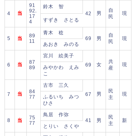
91
鈴木 智
自
92.
当
男
現
4
42
17
民
すずき さとる
4
青木 稔
自
89
5
当
69
男
現
11
民
あおき みのる
宮川 絵美子
共
87
当
女
現
6
69
みやかわ えみ
89
産
こ
古市 三久
民
84
当
男
現
7
67
ふるいち みつ
77
主
ひさ
鳥居 作弥
民
75
8
当
41
男
新
77
主
とりい さくや