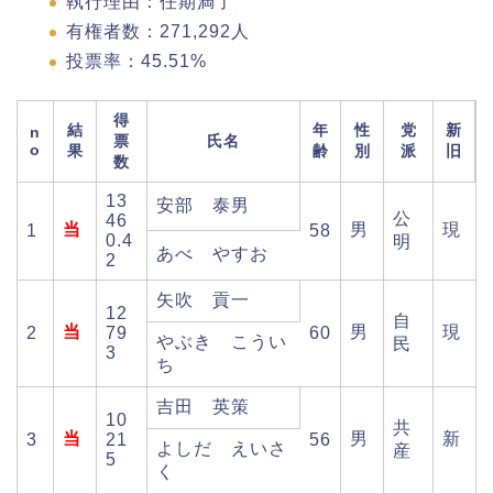
執行理由：任期満了
有権者数：271,292人
投票率：45.51%
得
結
年
性
党
新
n
票
氏名
o
果
齢
別
派
旧
数
13
安部 泰男
公
46
当
男
現
1
58
0.4
明
あべ やすお
2
矢吹 貢一
12
自
当
男
現
2
79
60
やぶき こうい
民
3
ち
吉田 英策
10
共
当
男
新
3
21
56
よしだ えいさ
産
5
く