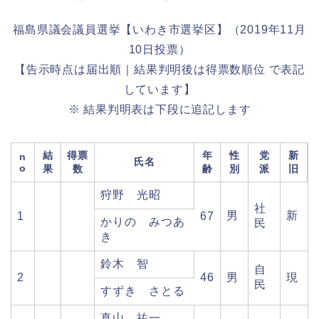
福島県議会議員選挙【いわき市選挙区】（2019年11月
10日投票）
【告示時点は届出順｜結果判明後は得票数順位 で表記
しています】
※ 結果判明表は下段に追記します
結
得票
年
性
党
新
n
氏名
o
果
数
齢
別
派
旧
狩野 光昭
社
男
新
1
67
かりの みつあ
民
き
鈴木 智
自
2
46
男
現
民
すずき さとる
真山 祐一