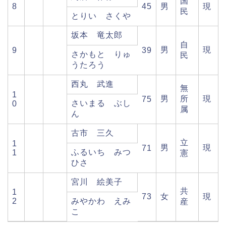
国
8
45
男
現
民
とりい さくや
坂本 竜太郎
自
男
現
9
39
さかもと りゅ
民
うたろう
西丸 武進
無
1
男
所
現
75
さいまる ぶし
0
属
ん
古市 三久
立
1
男
現
71
ふるいち みつ
1
憲
ひさ
宮川 絵美子
共
1
73
女
現
2
みやかわ えみ
産
こ