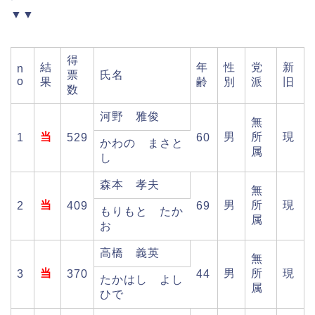
▼▼
得
結
年
性
党
新
n
票
氏名
o
果
齢
別
派
旧
数
河野 雅俊
無
当
男
所
現
1
529
60
かわの まさと
属
し
森本 孝夫
無
当
男
所
現
2
409
69
もりもと たか
属
お
高橋 義英
無
当
男
所
現
3
370
44
たかはし よし
属
ひで