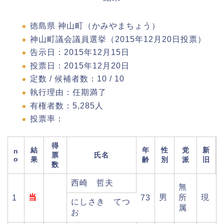
徳島県 神山町（かみやまちょう）
神山町議会議員選挙（2015年12月20日投票）
告示日：2015年12月15日
投票日：2015年12月20日
定数 / 候補者数：10 / 10
執行理由：任期満了
有権者数：5,285人
投票率：
得
結
年
性
党
新
n
票
氏名
o
果
齢
別
派
旧
数
西崎 哲夫
無
当
男
所
現
1
73
にしさき てつ
属
お