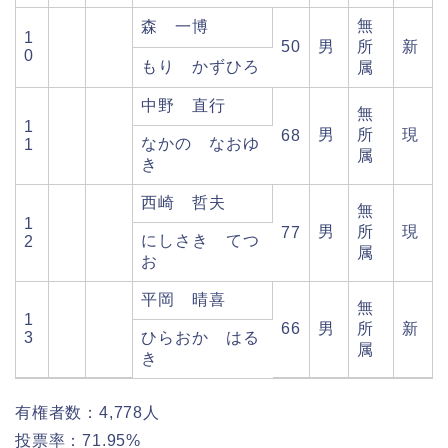
無
森 一博
1
50
男
所
新
0
もり かずひろ
属
中野 直行
無
1
男
所
現
68
なかの なおゆ
1
属
き
西崎 哲夫
無
1
男
所
現
77
にしさき てつ
2
属
お
平岡 晴喜
無
1
66
男
所
新
3
ひらおか はる
属
き
有権者数：4,778人
投票率：71.95%