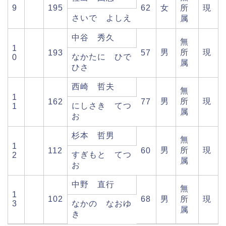
9
195
62
女
所
現
さいで よしえ
属
中谷 秀久
無
1
男
所
現
193
57
なかたに ひで
0
属
ひさ
西崎 哲夫
無
1
男
所
現
162
77
にしさき てつ
1
属
お
杉本 哲男
無
1
男
所
現
112
60
すぎもと てつ
2
属
お
中野 直行
無
1
102
68
男
所
現
3
なかの なおゆ
属
き