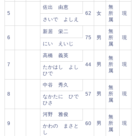
無
佐出 由恵
5
62
女
所
現
さいで よしえ
属
無
新居 栄二
6
75
男
所
現
にい えいじ
属
高橋 義英
無
男
所
現
7
44
たかはし よし
属
ひで
中谷 秀久
無
男
所
現
8
57
なかたに ひで
属
ひさ
河野 雅俊
無
男
所
現
9
60
かわの まさと
属
し