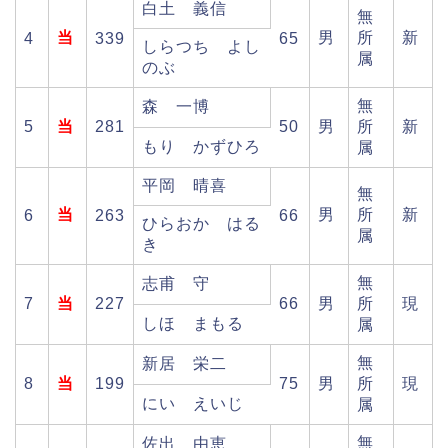
白土 義信
無
当
男
所
新
4
339
65
しらつち よし
属
のぶ
無
森 一博
5
当
281
50
男
所
新
もり かずひろ
属
平岡 晴喜
無
当
男
所
新
6
263
66
ひらおか はる
属
き
無
志甫 守
7
当
227
66
男
所
現
しほ まもる
属
無
新居 栄二
8
当
199
75
男
所
現
にい えいじ
属
無
佐出 由恵