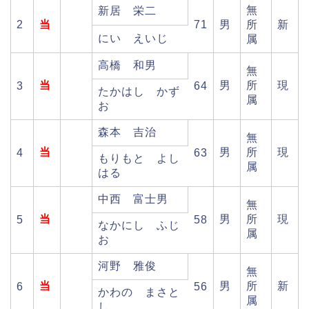
無
新居 栄二
2
当
71
男
所
新
にい えいじ
属
高橋 和男
無
当
男
所
現
3
64
たかはし かず
属
お
森本 吉治
無
当
男
所
現
4
63
もりもと よし
属
はる
中西 富士男
無
当
男
所
現
5
58
なかにし ふじ
属
お
河野 雅俊
無
当
男
所
新
6
56
かわの まさと
属
し