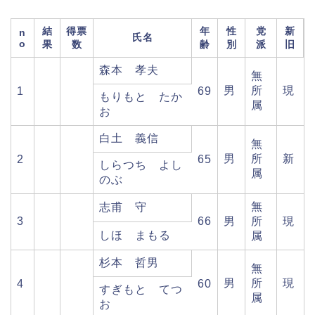
結
得票
年
性
党
新
n
氏名
o
果
数
齢
別
派
旧
森本 孝夫
無
男
所
現
1
69
もりもと たか
属
お
白土 義信
無
男
所
新
2
65
しらつち よし
属
のぶ
無
志甫 守
3
66
男
所
現
しほ まもる
属
杉本 哲男
無
男
所
現
4
60
すぎもと てつ
属
お