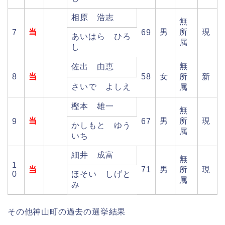
相原 浩志
無
当
男
所
現
7
69
あいはら ひろ
属
し
無
佐出 由恵
8
当
58
女
所
新
さいで よしえ
属
樫本 雄一
無
当
男
所
現
9
67
かしもと ゆう
属
いち
細井 成富
無
1
当
71
男
所
現
0
ほそい しげと
属
み
その他神山町の過去の選挙結果