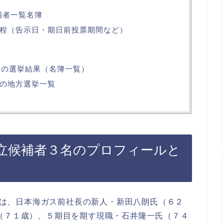
補者一覧名簿
挙日程（告示日・期日前投票期間など）
）の選挙結果（名簿一覧）
の地方選挙一覧
の立候補者３名のプロフィールと
挙には、日本海ガス前社長の新人・新田八朗氏（６２
（７１歳）、５期目を期す現職・石井隆一氏（７４