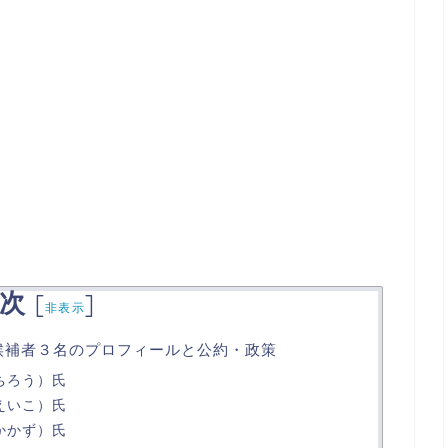
次
[
]
非表示
立候補者３名のプロフィールと公約・政策
ちろう）氏
えいこ）氏
かかず）氏