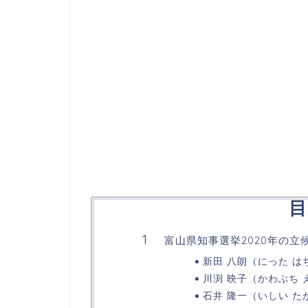
目
富山県知事選挙2020年の
新田 八朗（にった は
川渕 映子（かわぶち 
石井 隆一（いしい た