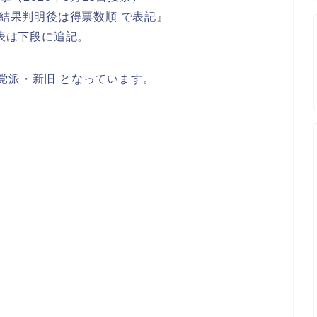
結果判明後は得票数順 で表記』
表は下段に追記。
党派・新旧 となっています。