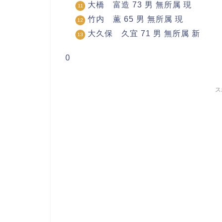
大橋 富造 73 男 無所属 現
竹内 薫 65 男 無所属 現
大久保 久宜 71 男 無所属 新
0
ス