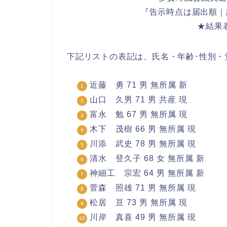
『告示時点は届出順｜
★結果
下記リストの表記は、氏名・年齢･性別・
近藤 勇 71 男 無所属 新
山口 久男 71 男 共産 現
富永 勉 67 男 無所属 現
木下 茂樹 66 男 無所属 現
川添 武史 78 男 無所属 現
清水 登久子 68 女 無所属 新
神細工 宗宏 64 男 無所属 新
菅森 照雄 71 男 無所属 現
松居 亘 73 男 無所属 現
川岸 真喜 49 男 無所属 現