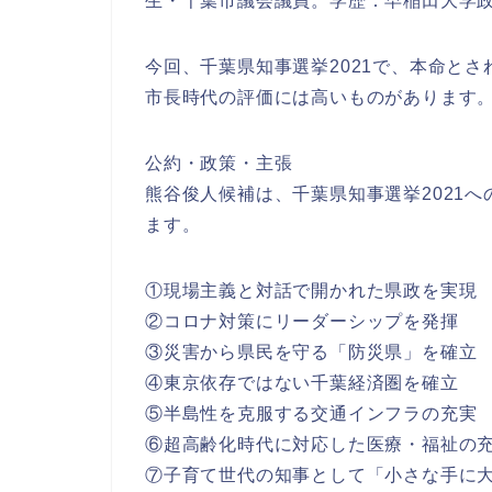
生・千葉市議会議員。学歴：早稲田大学
今回、千葉県知事選挙2021で、本命と
市長時代の評価には高いものがあります
公約・政策・主張
熊谷俊人候補は、千葉県知事選挙2021
ます。
①現場主義と対話で開かれた県政を実現
②コロナ対策にリーダーシップを発揮
③災害から県民を守る「防災県」を確立
④東京依存ではない千葉経済圏を確立
⑤半島性を克服する交通インフラの充実
⑥超高齢化時代に対応した医療・福祉の
⑦子育て世代の知事として「小さな手に