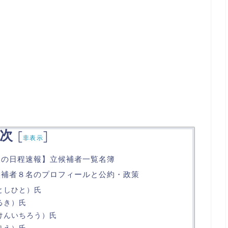
次
[
]
非表示
示後の日程速報】立候補者一覧名簿
立候補者８名のプロフィールと公約・政策
としひと）氏
るき）氏
 けんいちろう）氏
りえ）氏