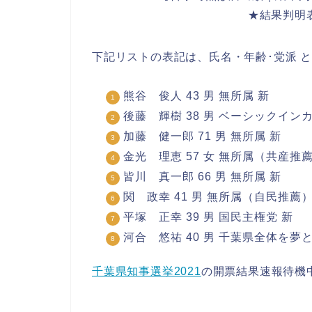
★結果判明
下記リストの表記は、氏名・年齢･党派 
熊谷 俊人 43 男 無所属 新
後藤 輝樹 38 男 ベーシックイン
加藤 健一郎 71 男 無所属 新
金光 理恵 57 女 無所属（共産推薦
皆川 真一郎 66 男 無所属 新
関 政幸 41 男 無所属（自民推薦）
平塚 正幸 39 男 国民主権党 新
河合 悠祐 40 男 千葉県全体を夢
千葉県知事選挙2021
の開票結果速報待機