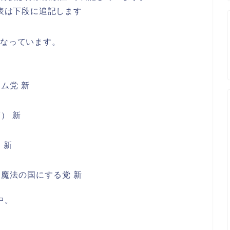
表は下段に追記します
となっています。
カム党 新
） 新
 新
と魔法の国にする党 新
中。