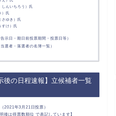
わ しんいちろう）氏
き）氏
まさゆき）氏
うすけ）氏
程（告示日・期日前投票期間・投票日等）
果（当選者・落選者の名簿一覧）
告示後の日程速報】立候補者一覧
2021年3月21日投票）
明後は得票数順位 で表記しています】