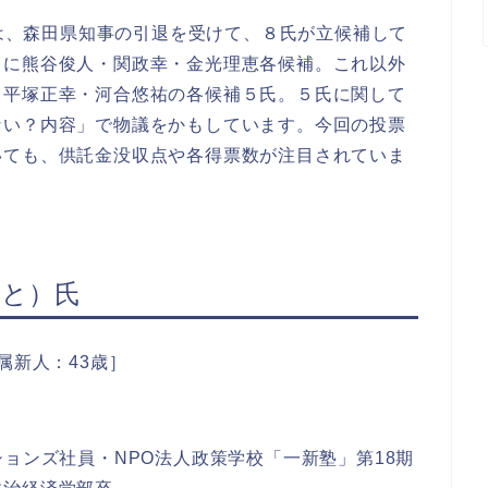
には、森田県知事の引退を受けて、８氏が立候補して
」に熊谷俊人・関政幸・金光理恵各候補。これ以外
・平塚正幸・河合悠祐の各候補５氏。５氏に関して
ない？内容」で物議をかもしています。今回の投票
いても、供託金没収点や各得票数が注目されていま
ひと）氏
属新人：43歳］
ションズ社員・NPO法人政策学校「一新塾」第18期