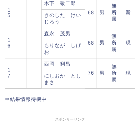
木下 敬二郎
無
1
男
所
新
68
きのした けい
5
属
じろう
森永 茂男
無
1
男
所
現
68
もりなが しげ
6
属
お
西岡 利昌
無
1
76
男
所
現
7
にしおか とし
属
まさ
⇒結果情報待機中
スポンサーリンク