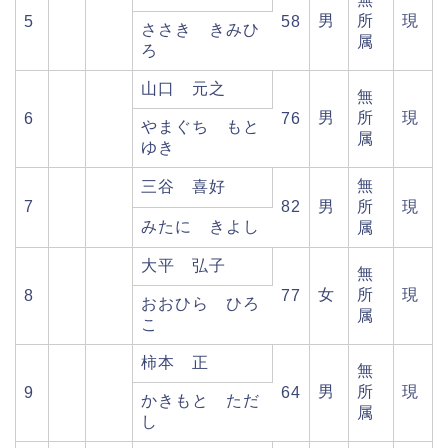
男
所
現
5
58
ささき きみひ
属
ろ
山口 元之
無
男
所
現
6
76
やまぐち もと
属
ゆき
無
三谷 喜好
7
82
男
所
現
みたに きよし
属
大平 弘子
無
女
所
現
8
77
おおひら ひろ
属
こ
柿本 正
無
男
所
現
9
64
かきもと ただ
属
し