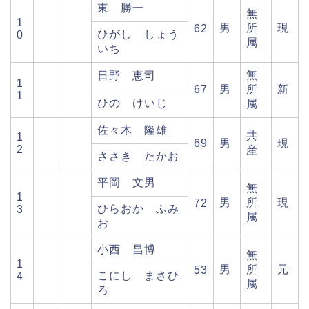
東 勝一
無
1
男
所
現
62
ひがし しょう
0
属
いち
無
日野 恵司
1
67
男
所
新
1
ひの けいじ
属
佐々木 隆雄
共
1
69
男
現
2
産
ささき たかお
平岡 文男
無
1
男
所
現
72
ひらおか ふみ
3
属
お
小西 昌博
無
1
男
所
元
53
こにし まさひ
4
属
ろ