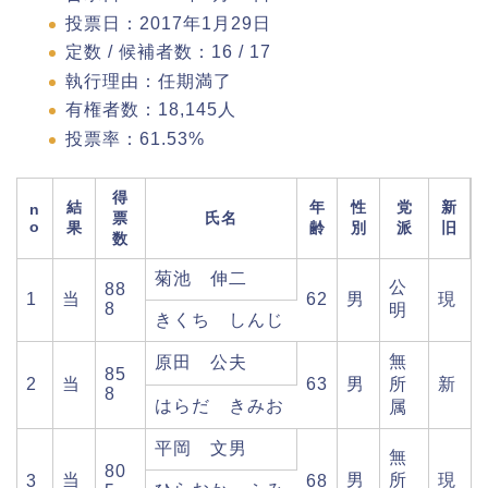
投票日：2017年1月29日
定数 / 候補者数：16 / 17
執行理由：任期満了
有権者数：18,145人
投票率：61.53%
得
結
年
性
党
新
n
票
氏名
o
果
齢
別
派
旧
数
菊池 伸二
公
88
1
当
62
男
現
8
明
きくち しんじ
無
原田 公夫
85
2
当
63
男
所
新
8
はらだ きみお
属
平岡 文男
無
80
当
男
所
現
3
68