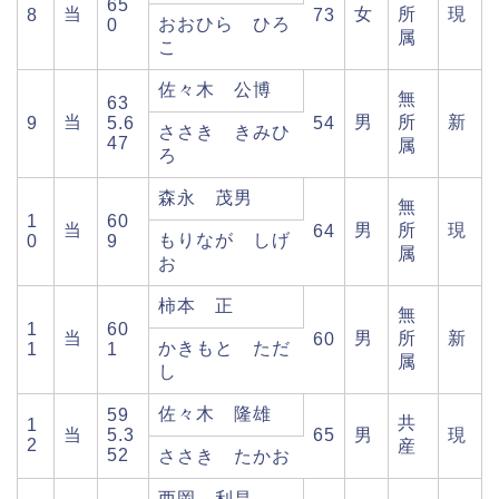
65
当
女
所
現
8
73
おおひら ひろ
0
属
こ
佐々木 公博
無
63
当
男
所
新
9
5.6
54
ささき きみひ
47
属
ろ
森永 茂男
無
1
60
当
男
所
現
64
もりなが しげ
0
9
属
お
柿本 正
無
1
60
当
男
所
新
60
かきもと ただ
1
1
属
し
佐々木 隆雄
59
共
1
当
5.3
65
男
現
2
産
52
ささき たかお
西岡 利昌