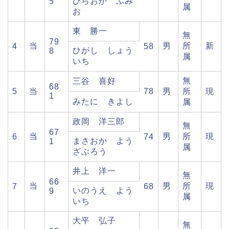
ひらおか ふみ
5
属
お
東 勝一
無
79
当
男
所
新
4
58
ひがし しょう
8
属
いち
無
三谷 喜好
68
5
当
78
男
所
現
1
みたに きよし
属
政岡 洋三郎
無
67
当
男
所
現
6
74
まさおか よう
1
属
ざぶろう
井上 洋一
無
66
当
男
所
現
7
68
いのうえ よう
9
属
いち
大平 弘子
無