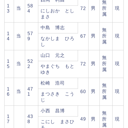
無
1
58
当
男
所
現
72
にしおか とし
3
4
属
まさ
中島 博志
無
1
57
当
男
所
現
67
なかしま ひろ
4
9
属
し
山口 元之
無
1
52
当
男
所
現
72
やまぐち もと
5
2
属
ゆき
松崎 浩司
無
1
47
当
男
所
現
60
まつさき こう
6
1
属
じ
小西 昌博
無
1
43
49
男
所
現
7
8
こにし まさひ
属
ろ