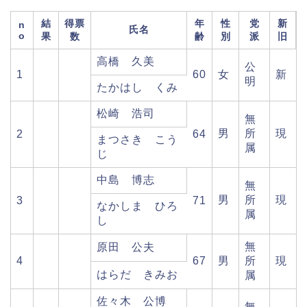
結
得票
年
性
党
新
n
氏名
o
果
数
齢
別
派
旧
高橋 久美
公
1
60
女
新
明
たかはし くみ
松崎 浩司
無
男
所
現
2
64
まつさき こう
属
じ
中島 博志
無
男
所
現
3
71
なかしま ひろ
属
し
無
原田 公夫
4
67
男
所
現
はらだ きみお
属
佐々木 公博
無