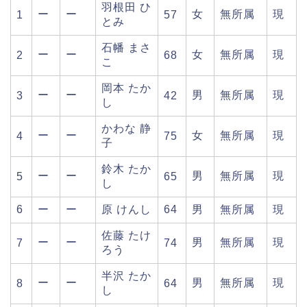
羽根田 ひ
ー
ー
女
無所属
現
1
57
とみ
石幡 まさ
ー
ー
女
無所属
現
2
68
こ
岡本 たか
ー
ー
男
無所属
現
3
42
し
かわな 静
ー
ー
女
無所属
現
4
75
子
鈴木 たか
ー
ー
男
無所属
現
5
65
し
6
ー
ー
原 けんし
64
男
無所属
現
佐藤 たけ
ー
ー
男
無所属
現
7
74
ろう
半沢 たか
ー
ー
男
無所属
現
8
64
し