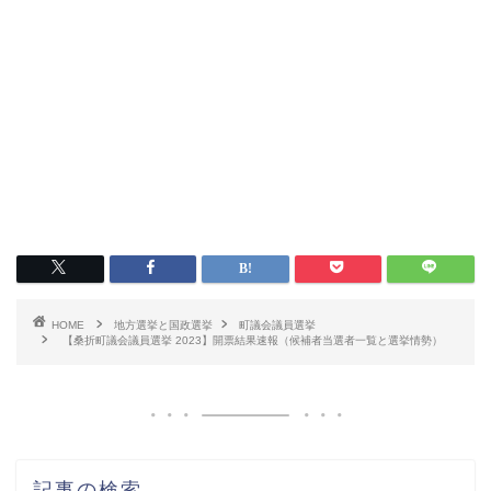
HOME
地方選挙と国政選挙
町議会議員選挙
【桑折町議会議員選挙 2023】開票結果速報（候補者当選者一覧と選挙情勢）
記事の検索