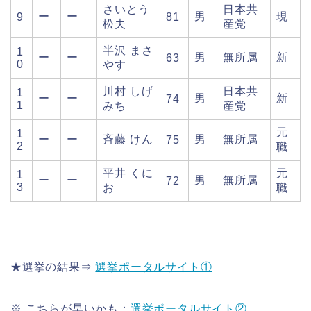
さいとう
日本共
ー
ー
男
現
9
81
松夫
産党
半沢 まさ
1
ー
ー
男
無所属
新
63
0
やす
川村 しげ
日本共
1
ー
ー
男
新
74
1
みち
産党
元
1
ー
ー
斉藤 けん
男
無所属
75
2
職
平井 くに
元
1
ー
ー
男
無所属
72
3
お
職
★選挙の結果⇒
選挙ポータルサイト①
※ こちらが早いかも：
選挙ポータルサイト②