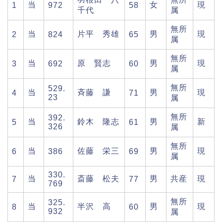
当
女
現
1
972
58
千代
属
無所
当
片平 秀雄
男
現
2
824
65
属
無所
当
原 賢志
男
現
3
692
60
属
無所
529.
当
斉藤 謙
男
現
4
71
23
属
無所
392.
当
鈴木 隆志
男
新
5
61
326
属
無所
当
佐藤 栄三
男
現
6
386
69
属
330.
当
斎藤 松夫
男
共産
現
7
77
769
無所
325.
当
半沢 高
男
現
8
60
932
属