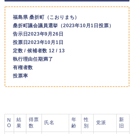
福島県 桑折町（こおりまち）
桑折町議会議員選挙（2023年10月1日投票）
告示日2023年9月26日
投票日2023年10月1日
定数 / 候補者数 12 / 13
執行理由任期満了
有権者数
投票率
結
得票
年
性
新
N
氏名
党派
O
果
数
齢
別
旧