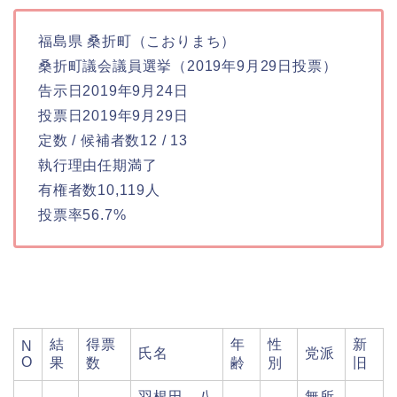
福島県 桑折町（こおりまち）
桑折町議会議員選挙（2019年9月29日投票）
告示日2019年9月24日
投票日2019年9月29日
定数 / 候補者数12 / 13
執行理由任期満了
有権者数10,119人
投票率56.7%
結
得票
年
性
新
N
氏名
党派
O
果
数
齢
別
旧
羽根田 八
無所