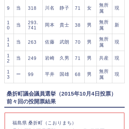
無所
当
川名 静子
女
現
9
318
71
属
無所
1
293.
当
岡本 貴士
男
新
38
0
741
属
無所
1
当
佐藤 武朗
男
現
263
70
1
属
1
当
岩崎 久男
男
共産
現
249
71
2
無所
1
ー
平井 国雄
男
現
99
68
3
属
桑折町議会議員選挙（2015年10月4日投票）
前々回の投開票結果
福島県 桑折町（こおりまち）