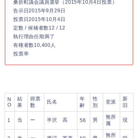
桑折町議会議員選挙（2015年10月4日投票）
告示日2015年9月29日
投票日2015年10月4日
定数 / 候補者数12 / 12
執行理由任期満了
有権者数10,400人
投票率
結
得票
年
性
新
N
氏名
党派
O
果
数
齢
別
旧
無所
当
ー
半沢 高
男
現
1
56
属
無所