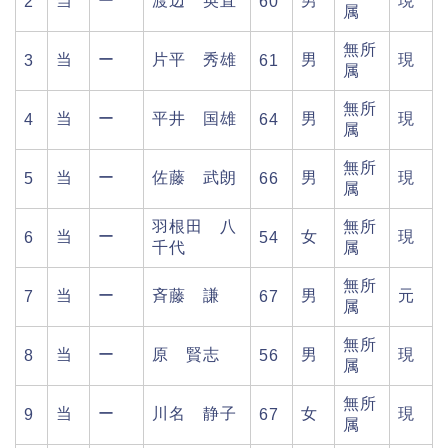
当
ー
渡辺 英直
男
現
2
60
属
無所
当
ー
片平 秀雄
男
現
3
61
属
無所
当
ー
平井 国雄
男
現
4
64
属
無所
当
ー
佐藤 武朗
男
現
5
66
属
羽根田 八
無所
当
ー
女
現
6
54
千代
属
無所
当
ー
斉藤 謙
男
元
7
67
属
無所
当
ー
原 賢志
男
現
8
56
属
無所
当
ー
川名 静子
女
現
9
67
属